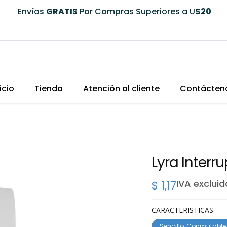
Envíos
GRATIS
Por Compras Superiores a U
$20
icio
Tienda
Atención al cliente
Contácten
Lyra Interr
IVA excluid
$
1,17
CARACTERISTICAS
Sencillo, Conmutable