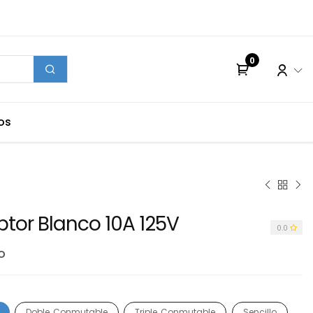
0
os
uptor Blanco 10A 125V
0.0
o
Doble, Conmutable
Triple, Conmutable
Sencillo